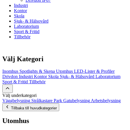
Drivdon IP67
Industri
Kontor
Skola
Sjuk- & Hälsovård
Laboratorium
Sport & Fritid
Tillbehör
Välj Kategori
Inomhus
Spotlights & Skena
Utomhus
LED-Lister & Profiler
Drivdon
Industri
Kontor
Skola
Sjuk- & Hälsovård
Laboratorium
Sport & Fritid
Tillbehör
Välj underkategori
Väggbelysning
Strålkastare
Park
Gatubelysning
Arbetsbelysning
Tillbaka till huvudkategorier
Utomhus