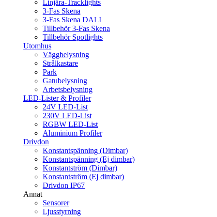
Linjära-Tracklights
3-Fas Skena
3-Fas Skena DALI
Tillbehör 3-Fas Skena
Tillbehör Spotlights
Utomhus
Väggbelysning
Strålkastare
Park
Gatubelysning
Arbetsbelysning
LED-Lister & Profiler
24V LED-List
230V LED-List
RGBW LED-List
Aluminium Profiler
Drivdon
Konstantspänning (Dimbar)
Konstantspänning (Ej dimbar)
Konstantström (Dimbar)
Konstantström (Ej dimbar)
Drivdon IP67
Annat
Sensorer
Ljusstyrning