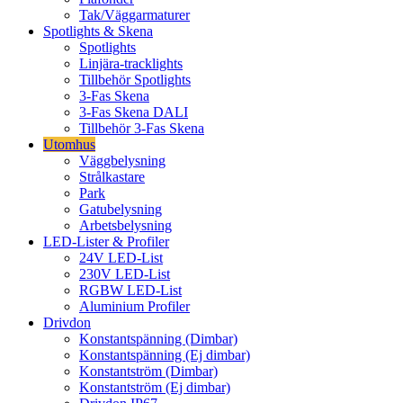
Tak/Väggarmaturer
Spotlights & Skena
Spotlights
Linjära-tracklights
Tillbehör Spotlights
3-Fas Skena
3-Fas Skena DALI
Tillbehör 3-Fas Skena
Utomhus
Väggbelysning
Strålkastare
Park
Gatubelysning
Arbetsbelysning
LED-Lister & Profiler
24V LED-List
230V LED-List
RGBW LED-List
Aluminium Profiler
Drivdon
Konstantspänning (Dimbar)
Konstantspänning (Ej dimbar)
Konstantström (Dimbar)
Konstantström (Ej dimbar)