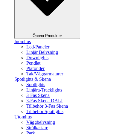
Öppna Produkter
Inomhus
Led-Paneler
Linjär Belysning
Downlights
Pendlat
Plafonder
Tak/Väggarmaturer
Spotlights & Skena
Spotlights
Linjära-Tracklights
3-Fas Skena
3-Fas Skena DALI
Tillbehör 3-Fas Skena
Tillbehör Spotlights
Utomhus
Väggbelysning
Strålkastare
Park