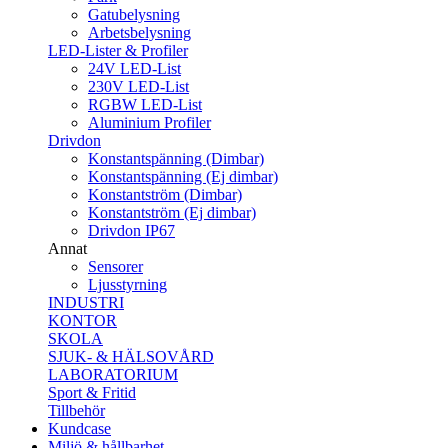
Gatubelysning
Arbetsbelysning
LED-Lister & Profiler
24V LED-List
230V LED-List
RGBW LED-List
Aluminium Profiler
Drivdon
Konstantspänning (Dimbar)
Konstantspänning (Ej dimbar)
Konstantström (Dimbar)
Konstantström (Ej dimbar)
Drivdon IP67
Annat
Sensorer
Ljusstyrning
INDUSTRI
KONTOR
SKOLA
SJUK- & HÄLSOVÅRD
LABORATORIUM
Sport & Fritid
Tillbehör
Kundcase
Miljö & hållbarhet