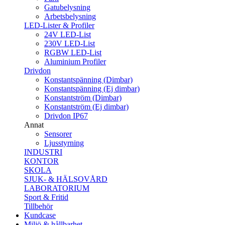
Gatubelysning
Arbetsbelysning
LED-Lister & Profiler
24V LED-List
230V LED-List
RGBW LED-List
Aluminium Profiler
Drivdon
Konstantspänning (Dimbar)
Konstantspänning (Ej dimbar)
Konstantström (Dimbar)
Konstantström (Ej dimbar)
Drivdon IP67
Annat
Sensorer
Ljusstyrning
INDUSTRI
KONTOR
SKOLA
SJUK- & HÄLSOVÅRD
LABORATORIUM
Sport & Fritid
Tillbehör
Kundcase
Miljö & hållbarhet