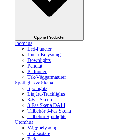
Öppna Produkter
Inomhus
Led-Paneler
Linjär Belysning
Downlights
Pendlat
Plafonder
Tak/Väggarmaturer
Spotlights & Skena
Spotlights
Linjära-Tracklights
3-Fas Skena
3-Fas Skena DALI
Tillbehör 3-Fas Skena
Tillbehör Spotlights
Utomhus
Väggbelysning
Strålkastare
Park