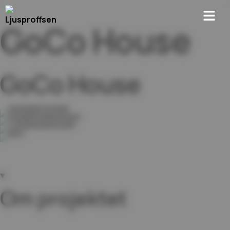
GoCo House
GoCo House
Om projektet