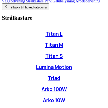
Väggbelysning
Strålkastare
Park
Gatubelysning
Arbetsbelysning
Tillbaka till huvudkategorier
Strålkastare
Titan L
Titan M
Titan S
Lumina Motion
Triad
Arko 100W
Arko 10W