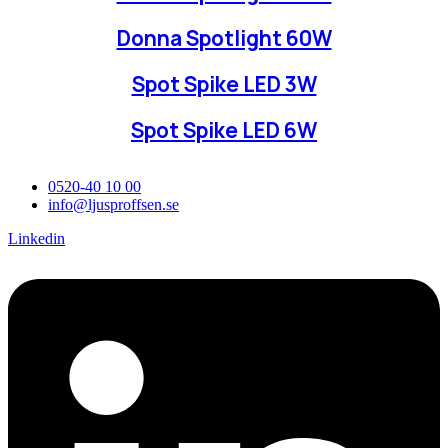
Donna Spotlight 60W
Spot Spike LED 3W
Spot Spike LED 6W
0520-40 10 00
info@ljusproffsen.se
Linkedin