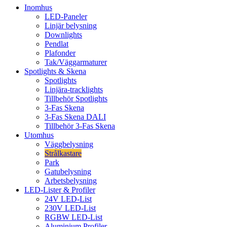
Inomhus
LED-Paneler
Linjär belysning
Downlights
Pendlat
Plafonder
Tak/Väggarmaturer
Spotlights & Skena
Spotlights
Linjära-tracklights
Tillbehör Spotlights
3-Fas Skena
3-Fas Skena DALI
Tillbehör 3-Fas Skena
Utomhus
Väggbelysning
Strålkastare
Park
Gatubelysning
Arbetsbelysning
LED-Lister & Profiler
24V LED-List
230V LED-List
RGBW LED-List
Aluminium Profiler