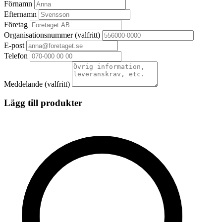
Förnamn
Efternamn
Företag
Organisationsnummer
(valfritt)
E-post
Telefon
Meddelande
(valfritt)
Lägg till produkter