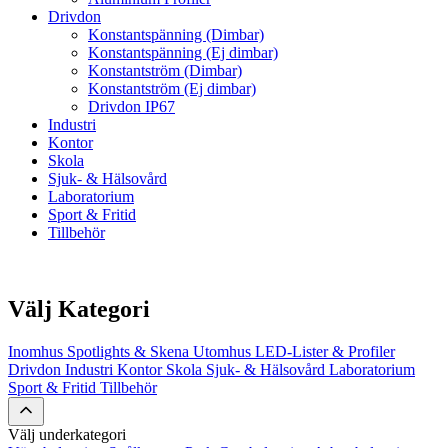
Drivdon
Konstantspänning (Dimbar)
Konstantspänning (Ej dimbar)
Konstantström (Dimbar)
Konstantström (Ej dimbar)
Drivdon IP67
Industri
Kontor
Skola
Sjuk- & Hälsovård
Laboratorium
Sport & Fritid
Tillbehör
Välj Kategori
Inomhus
Spotlights & Skena
Utomhus
LED-Lister & Profiler
Drivdon
Industri
Kontor
Skola
Sjuk- & Hälsovård
Laboratorium
Sport & Fritid
Tillbehör
Välj underkategori