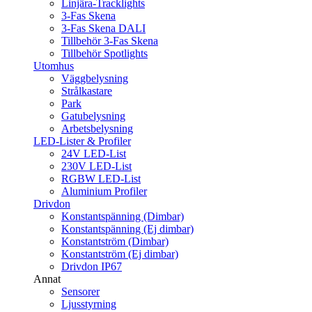
Linjära-Tracklights
3-Fas Skena
3-Fas Skena DALI
Tillbehör 3-Fas Skena
Tillbehör Spotlights
Utomhus
Väggbelysning
Strålkastare
Park
Gatubelysning
Arbetsbelysning
LED-Lister & Profiler
24V LED-List
230V LED-List
RGBW LED-List
Aluminium Profiler
Drivdon
Konstantspänning (Dimbar)
Konstantspänning (Ej dimbar)
Konstantström (Dimbar)
Konstantström (Ej dimbar)
Drivdon IP67
Annat
Sensorer
Ljusstyrning