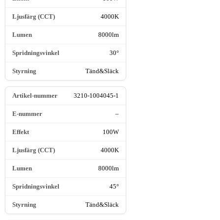
4000K
8000lm
30°
Tänd&Släck
3210-1004045-1
–
100W
4000K
8000lm
45°
Tänd&Släck