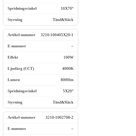
10X70°
Tänd&Släck
3210-100405X20-1
–
100W
4000K
8000lm
5X20°
Tänd&Släck
3210-1002708-2
–