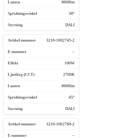
8000lm
30°
DALI
3210-1002745-2
–
100W
2700K
8000lm
45°
DALI
3210-1002760-2
–