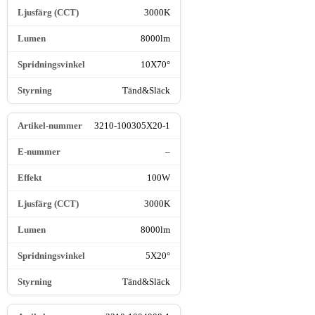
3000K
8000lm
10X70°
Tänd&Släck
3210-100305X20-1
–
100W
3000K
8000lm
5X20°
Tänd&Släck