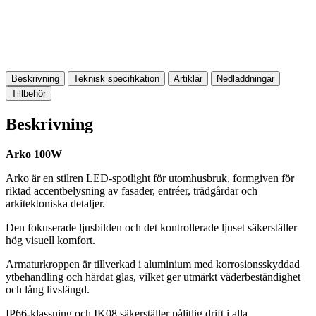
Beskrivning
Teknisk specifikation
Artiklar
Nedladdningar
Tillbehör
Beskrivning
Arko 100W
Arko är en stilren LED-spotlight för utomhusbruk, formgiven för
riktad accentbelysning av fasader, entréer, trädgårdar och
arkitektoniska detaljer.
Den fokuserade ljusbilden och det kontrollerade ljuset säkerställer
hög visuell komfort.
Armaturkroppen är tillverkad i aluminium med korrosionsskyddad
ytbehandling och härdat glas, vilket ger utmärkt väderbeständighet
och lång livslängd.
IP66-klassning och IK08 säkerställer pålitlig drift i alla