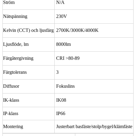
Ström
N/A
Nätspänning
230V
Kelvin (CCT) och ljusfärg
2700K/3000K/4000K
Ljusflöde, lm
8000lm
Färgåtergivning
CRI >80-89
Färgtolerans
3
Diffusor
Fokuslins
IK-klass
IK08
IP-klass
IP66
Montering
Justerbart basfäste/stolp/bygel/klämfäste