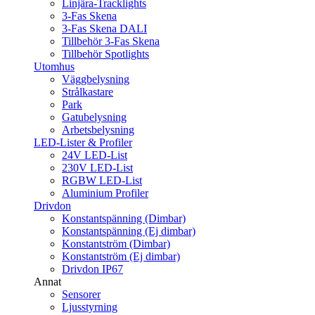
Linjära-Tracklights
3-Fas Skena
3-Fas Skena DALI
Tillbehör 3-Fas Skena
Tillbehör Spotlights
Utomhus
Väggbelysning
Strålkastare
Park
Gatubelysning
Arbetsbelysning
LED-Lister & Profiler
24V LED-List
230V LED-List
RGBW LED-List
Aluminium Profiler
Drivdon
Konstantspänning (Dimbar)
Konstantspänning (Ej dimbar)
Konstantström (Dimbar)
Konstantström (Ej dimbar)
Drivdon IP67
Annat
Sensorer
Ljusstyrning