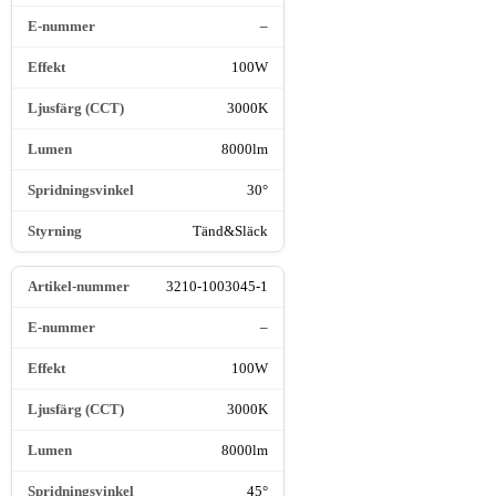
–
100W
3000K
8000lm
30°
Tänd&Släck
3210-1003045-1
–
100W
3000K
8000lm
45°