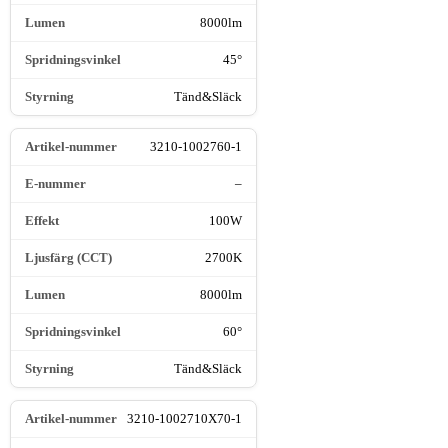
8000lm
45°
Tänd&Släck
3210-1002760-1
–
100W
2700K
8000lm
60°
Tänd&Släck
3210-1002710X70-1