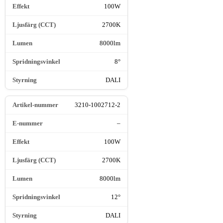
100W
2700K
8000lm
8°
DALI
3210-1002712-2
–
100W
2700K
8000lm
12°
DALI