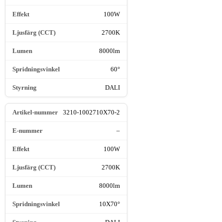
100W
2700K
8000lm
60°
DALI
3210-1002710X70-2
–
100W
2700K
8000lm
10X70°