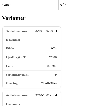
Garanti
5 år
Varianter
3210-1002708-1
–
100W
2700K
8000lm
8°
Tänd&Släck
3210-1002712-1
–