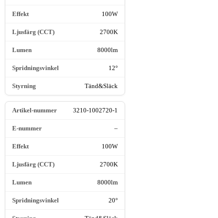
100W
2700K
8000lm
12°
Tänd&Släck
3210-1002720-1
–
100W
2700K
8000lm
20°