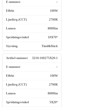
–
100W
2700K
8000lm
10X70°
Tänd&Släck
3210-100275X20-1
–
100W
2700K
8000lm
5X20°