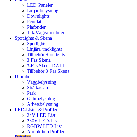
LED-Paneler
Linjär belysning
Downlights
Pendlat
Plafonder
Tak/Väggarmaturer
Spotlights & Skena
Spotlights
Linjära-tracklights
Tillbehör Spotlights
3-Fas Skena
3-Fas Skena DALI
Tillbehör 3-Fas Skena
Utomhus
Väggbelysning
Strålkastare
Park
Gatubelysning
Arbetsbelysning
LED-Lister & Profiler
24V LED-List
230V LED-List
RGBW LED-List
Aluminium Profiler