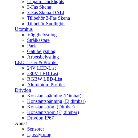
Linjära-Tracklights
3-Fas Skena
3-Fas Skena DALI
Tillbehör 3-Fas Skena
Tillbehör Spotlights
Utomhus
Väggbelysning
Strålkastare
Park
Gatubelysning
Arbetsbelysning
LED-Lister & Profiler
24V LED-List
230V LED-List
RGBW LED-List
Aluminium Profiler
Drivdon
Konstantspänning (Dimbar)
Konstantspänning (Ej dimbar)
Konstantström (Dimbar)
Konstantström (Ej dimbar)
Drivdon IP67
Annat
Sensorer
Ljusstyrning