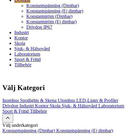
Drivdon
Konstantspänning (Dimbar)
Konstantspänning (Ej dimbar)
Konstantström (Dimbar)
Konstantström (Ej dimbar)
Drivdon IP67
Industri
Kontor
Skola
Sjuk- & Hälsovård
Laboratorium
Sport & Fritid
Tillbehör
Välj Kategori
Inomhus
Spotlights & Skena
Utomhus
LED-Lister & Profiler
Drivdon
Industri
Kontor
Skola
Sjuk- & Hälsovård
Laboratorium
Sport & Fritid
Tillbehör
Välj underkategori
Konstantspänning (Dimbar)
Konstantspänning (Ej dimbar)