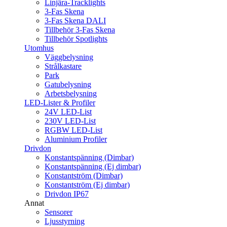
Linjära-Tracklights
3-Fas Skena
3-Fas Skena DALI
Tillbehör 3-Fas Skena
Tillbehör Spotlights
Utomhus
Väggbelysning
Strålkastare
Park
Gatubelysning
Arbetsbelysning
LED-Lister & Profiler
24V LED-List
230V LED-List
RGBW LED-List
Aluminium Profiler
Drivdon
Konstantspänning (Dimbar)
Konstantspänning (Ej dimbar)
Konstantström (Dimbar)
Konstantström (Ej dimbar)
Drivdon IP67
Annat
Sensorer
Ljusstyrning