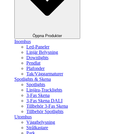
Öppna Produkter
Inomhus
Led-Paneler
Linjär Belysning
Downlights
Pendlat
Plafonder
Tak/Väggarmaturer
Spotlights & Skena
Spotlights
Linjära-Tracklights
3-Fas Skena
3-Fas Skena DALI
Tillbehör 3-Fas Skena
Tillbehör Spotlights
Utomhus
Väggbelysning
Strålkastare
Park