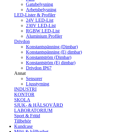
Gatubelysning
Arbetsbelysning
LED-Lister & Profiler
24V LED-List
230V LED-List
RGBW LED-List
Aluminium Profiler
Drivdon
Konstantspänning (Dimbar)
Konstantspänning (Ej dimbar)
Konstantström (Dimbar)
Konstantström (Ej dimbar)
Drivdon IP67
Annat
Sensorer
Ljusstyrning
INDUSTRI
KONTOR
SKOLA
SJUK- & HÄLSOVÅRD
LABORATORIUM
Sport & Fritid
Tillbehör
Kundcase
Miljö & hållbarhet