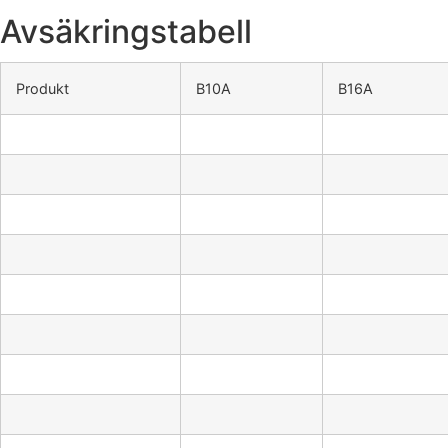
Avsäkringstabell
Produkt
B10A
B16A