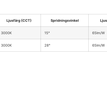
Ljusfärg (CCT)
Spridningsvinkel
Ljus
3000K
15°
65lm/W
3000K
28°
65lm/W