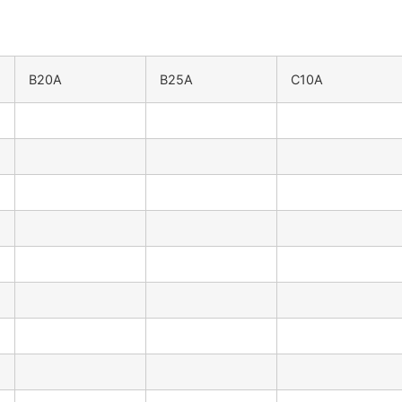
B20A
B25A
C10A