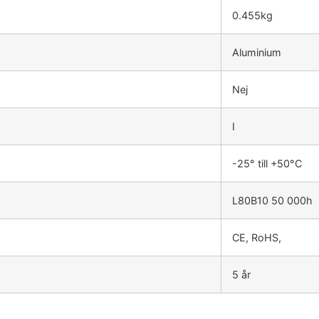
0.455kg
Aluminium
Nej
I
-25° till +50°C
L80B10 50 000h
CE, RoHS,
5 år