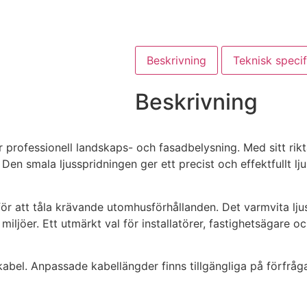
Beskrivning
Teknisk specif
Beskrivning
rofessionell landskaps- och fasadbelysning. Med sitt rikta
. Den smala ljusspridningen ger ett precist och effektfullt 
för att tåla krävande utomhusförhållanden. Det varmvita lj
a miljöer. Ett utmärkt val för installatörer, fastighetsägare 
bel. Anpassade kabellängder finns tillgängliga på förfråg