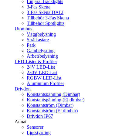
Linjära-Tracklights
3-Fas Skena
3-Fas Skena DALI
Tillbehör 3-Fas Skena
Tillbehör Spotlights
Utomhus
Väggbelysning
Strålkastare
Park
Gatubelysning
Arbetsbelysning
LED-Lister & Profiler
24V LED-List
230V LED-List
RGBW LED-List
Aluminium Profiler
Drivdon
Konstantspänning (Dimbar)
Konstantspänning (Ej dimbar)
Konstantström (Dimbar)
Konstantström (Ej dimbar)
Drivdon IP67
Annat
Sensorer
Ljusstyrning