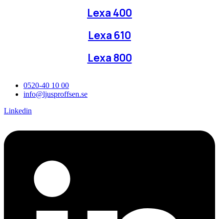
Lexa 400
Lexa 610
Lexa 800
0520-40 10 00
info@ljusproffsen.se
Linkedin