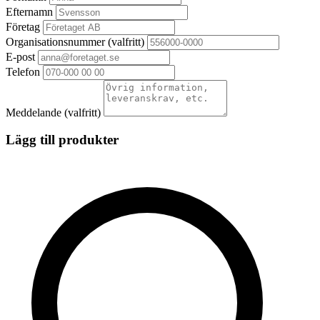
Efternamn
Företag
Organisationsnummer
(valfritt)
E-post
Telefon
Meddelande
(valfritt)
Lägg till produkter