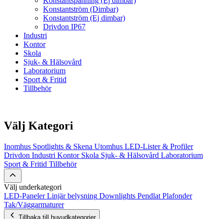
Konstantspänning (Ej dimbar)
Konstantström (Dimbar)
Konstantström (Ej dimbar)
Drivdon IP67
Industri
Kontor
Skola
Sjuk- & Hälsovård
Laboratorium
Sport & Fritid
Tillbehör
Välj Kategori
Inomhus
Spotlights & Skena
Utomhus
LED-Lister & Profiler
Drivdon
Industri
Kontor
Skola
Sjuk- & Hälsovård
Laboratorium
Sport & Fritid
Tillbehör
Välj underkategori
LED-Paneler
Linjär belysning
Downlights
Pendlat
Plafonder
Tak/Väggarmaturer
Tillbaka till huvudkategorier