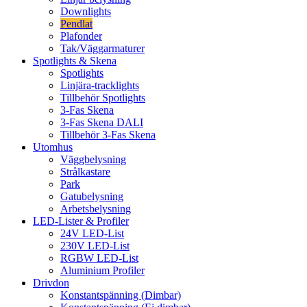
Downlights
Pendlat
Plafonder
Tak/Väggarmaturer
Spotlights & Skena
Spotlights
Linjära-tracklights
Tillbehör Spotlights
3-Fas Skena
3-Fas Skena DALI
Tillbehör 3-Fas Skena
Utomhus
Väggbelysning
Strålkastare
Park
Gatubelysning
Arbetsbelysning
LED-Lister & Profiler
24V LED-List
230V LED-List
RGBW LED-List
Aluminium Profiler
Drivdon
Konstantspänning (Dimbar)