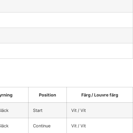
yrning
Position
Färg / Louvre färg
Släck
Start
Vit / Vit
Släck
Continue
Vit / Vit