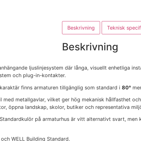
Beskrivning
Teknisk specif
Beskrivning
ängande ljuslinjesystem där långa, visuellt enhetliga inst
ystem och plug-in-kontakter.
 karaktär finns armaturen tillgänglig som standard i
80°
men
l med metallgavlar, vilket ger hög mekanisk hållfasthet och
or, öppna landskap, skolor, butiker och representativa milj
Standardkulör på armaturhus är vitt alternativt svart, men
M och WELL Building Standard.