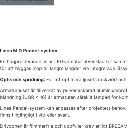
Linea M D Pendel-system
En högpresterande linjär LED-armatur utvecklad för sammanh
för att byggas ihop till längre längder via integrerade låss
Optik och spridning
: För att optimera ljusets räckvidd och
Armaturhuset är tillverkat av pulverlackerad aluminiumprofi
bländning (UGR < 16) är armaturen särskilt lämpad för kont
Linea Pendel-system kan anpassas efter projektets behov. 
finns tillgängligt i vitt eller svart.
Drivdonen är flimmerfria och uppfyller krav enligt BREEA