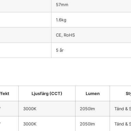
57mm
1.6kg
CE, RoHS
5 år
ffekt
Ljusfärg (CCT)
Lumen
St
W
3000K
2050lm
Tänd & 
W
3000K
2050lm
Tänd & 