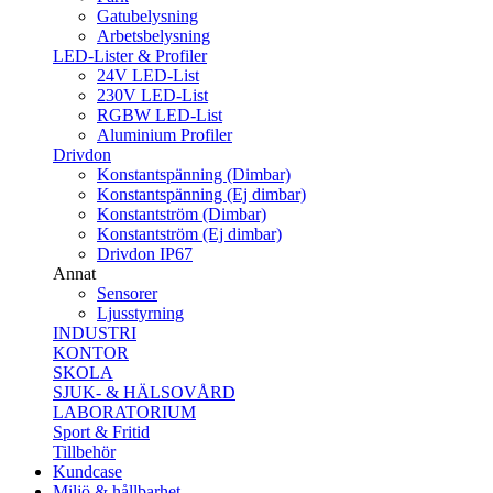
Gatubelysning
Arbetsbelysning
LED-Lister & Profiler
24V LED-List
230V LED-List
RGBW LED-List
Aluminium Profiler
Drivdon
Konstantspänning (Dimbar)
Konstantspänning (Ej dimbar)
Konstantström (Dimbar)
Konstantström (Ej dimbar)
Drivdon IP67
Annat
Sensorer
Ljusstyrning
INDUSTRI
KONTOR
SKOLA
SJUK- & HÄLSOVÅRD
LABORATORIUM
Sport & Fritid
Tillbehör
Kundcase
Miljö & hållbarhet