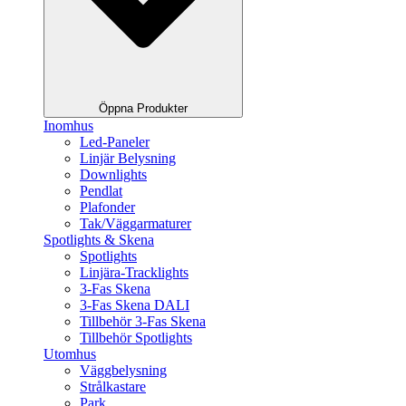
Öppna Produkter
Inomhus
Led-Paneler
Linjär Belysning
Downlights
Pendlat
Plafonder
Tak/Väggarmaturer
Spotlights & Skena
Spotlights
Linjära-Tracklights
3-Fas Skena
3-Fas Skena DALI
Tillbehör 3-Fas Skena
Tillbehör Spotlights
Utomhus
Väggbelysning
Strålkastare
Park