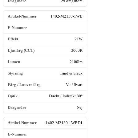
2x dragsnöre
1402-M2130-1WB
21W
3000K
2100lm
Tänd & Släck
Vit / Svart
Direkt / Indirekt 80°
Nej
1402-M2130-1WBD1