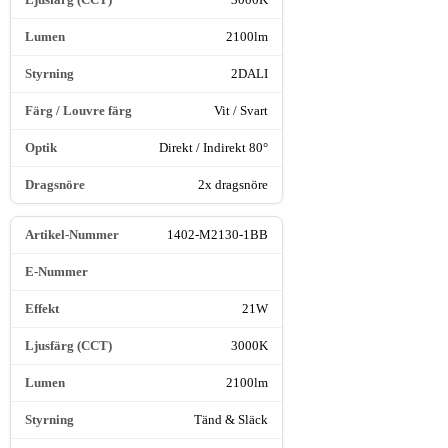
2100lm
2DALI
Vit / Svart
Direkt / Indirekt 80°
2x dragsnöre
1402-M2130-1BB
21W
3000K
2100lm
Tänd & Släck