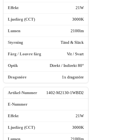
21W
3000K
2100lm
Tänd & Släck
Vit / Svart
Direkt / Indirekt 80°
1x dragsnöre
1402-M2130-1WBD2
21W
3000K
2100lm