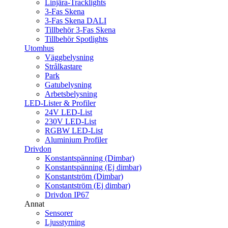
Linjära-Tracklights
3-Fas Skena
3-Fas Skena DALI
Tillbehör 3-Fas Skena
Tillbehör Spotlights
Utomhus
Väggbelysning
Strålkastare
Park
Gatubelysning
Arbetsbelysning
LED-Lister & Profiler
24V LED-List
230V LED-List
RGBW LED-List
Aluminium Profiler
Drivdon
Konstantspänning (Dimbar)
Konstantspänning (Ej dimbar)
Konstantström (Dimbar)
Konstantström (Ej dimbar)
Drivdon IP67
Annat
Sensorer
Ljusstyrning