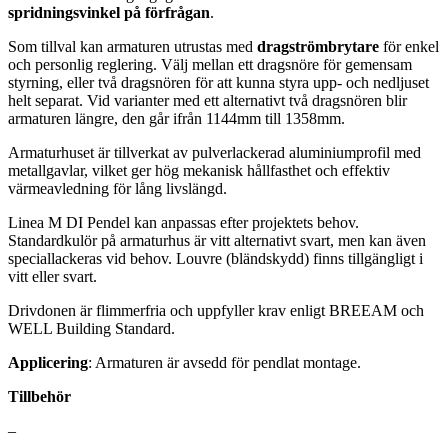
spridningsvinkel på förfrågan
.
Som tillval kan armaturen utrustas med
dragströmbrytare
för enkel
och personlig reglering. Välj mellan ett dragsnöre för gemensam
styrning, eller två dragsnören för att kunna styra upp- och nedljuset
helt separat. Vid varianter med ett alternativt två dragsnören blir
armaturen längre, den går ifrån 1144mm till 1358mm.
Armaturhuset är tillverkat av pulverlackerad aluminiumprofil med
metallgavlar, vilket ger hög mekanisk hållfasthet och effektiv
värmeavledning för lång livslängd.
Linea M DI Pendel kan anpassas efter projektets behov.
Standardkulör på armaturhus är vitt alternativt svart, men kan även
speciallackeras vid behov. Louvre (bländskydd) finns tillgängligt i
vitt eller svart.
Drivdonen är flimmerfria och uppfyller krav enligt BREEAM och
WELL Building Standard.
Applicering
: Armaturen är avsedd för pendlat montage.
Tillbehör
–