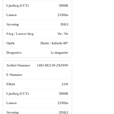
3000K
2350lm
DALI
Vit / Vit
Direkt / Indirekt 80°
1x dragsnöre
1402-M2130-2X2WW
21W
3000K
2350lm
2DALI