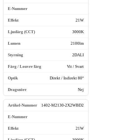
21W
3000K
2100lm
2DALI
Vit / Svart
Direkt / Indirekt 80°
Nej
1402-M2130-2X2WBD2
21W
3000K