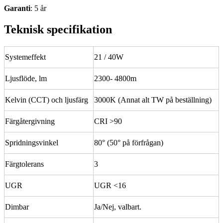
Garanti
: 5 år
Teknisk specifikation
Systemeffekt
21 / 40W
Ljusflöde, lm
2300- 4800m
Kelvin (CCT) och ljusfärg
3000K (Annat alt TW på beställning)
Färgåtergivning
CRI >90
Spridningsvinkel
80° (50° på förfrågan)
Färgtolerans
3
UGR
UGR <16
Dimbar
Ja/Nej, valbart.