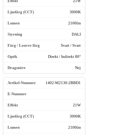
21W
3000K
2100lm
DALI
Svart / Svart
Direkt / Indirekt 80°
Nej
1402-M2130-2BBD1
21W
3000K
2100lm