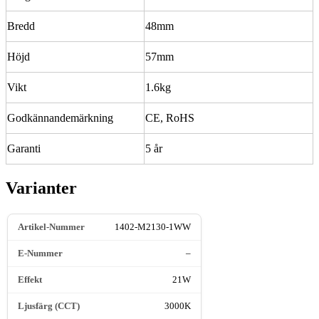
Bredd
48mm
Höjd
57mm
Vikt
1.6kg
Godkännandemärkning
CE, RoHS
Garanti
5 år
Varianter
1402-M2130-1WW
–
21W
3000K