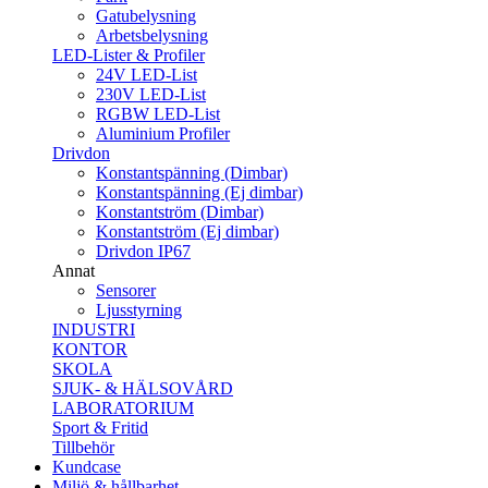
Gatubelysning
Arbetsbelysning
LED-Lister & Profiler
24V LED-List
230V LED-List
RGBW LED-List
Aluminium Profiler
Drivdon
Konstantspänning (Dimbar)
Konstantspänning (Ej dimbar)
Konstantström (Dimbar)
Konstantström (Ej dimbar)
Drivdon IP67
Annat
Sensorer
Ljusstyrning
INDUSTRI
KONTOR
SKOLA
SJUK- & HÄLSOVÅRD
LABORATORIUM
Sport & Fritid
Tillbehör
Kundcase
Miljö & hållbarhet