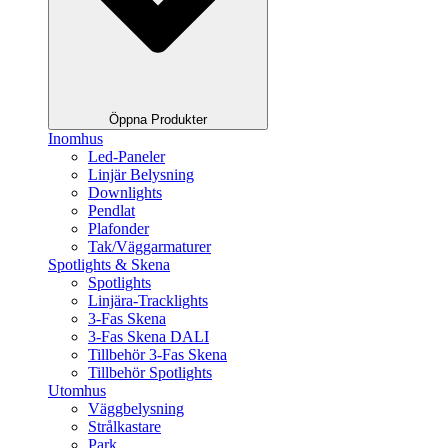
Öppna Produkter
Inomhus
Led-Paneler
Linjär Belysning
Downlights
Pendlat
Plafonder
Tak/Väggarmaturer
Spotlights & Skena
Spotlights
Linjära-Tracklights
3-Fas Skena
3-Fas Skena DALI
Tillbehör 3-Fas Skena
Tillbehör Spotlights
Utomhus
Väggbelysning
Strålkastare
Park