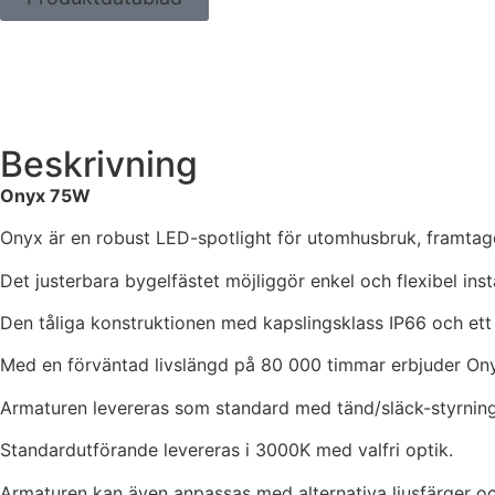
Beskrivning
Onyx 75W
Onyx är en robust LED-spotlight för utomhusbruk, framtage
Det justerbara bygelfästet möjliggör enkel och flexibel inst
Den tåliga konstruktionen med kapslingsklass IP66 och ett dr
Med en förväntad livslängd på 80 000 timmar erbjuder Onyx
Armaturen levereras som standard med tänd/släck-styrning, 
Standardutförande levereras i 3000K med valfri optik.
Armaturen kan även anpassas med alternativa ljusfärger och 