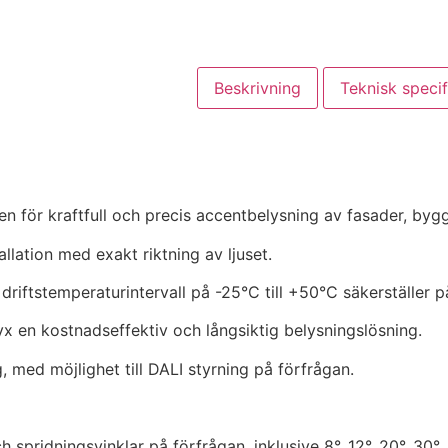
Beskrivning
Teknisk specif
n för kraftfull och precis accentbelysning av fasader, byg
allation med exakt riktning av ljuset.
iftstemperaturintervall på -25°C till +50°C säkerställer påli
 en kostnadseffektiv och långsiktig belysningslösning.
med möjlighet till DALI styrning på förfrågan.
spridningsvinklar på förfrågan, inklusive 8°, 12°, 20°, 30°,