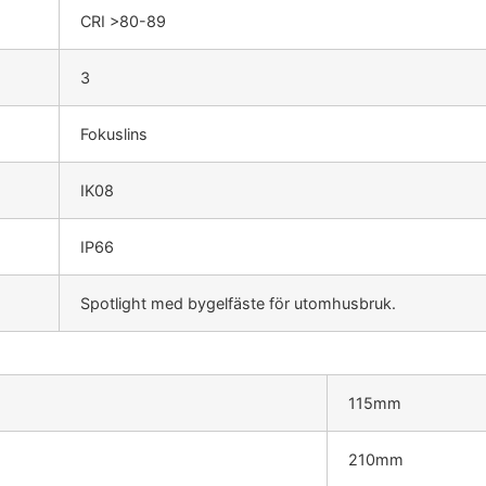
CRI >80-89
3
Fokuslins
IK08
IP66
Spotlight med bygelfäste för utomhusbruk.
115mm
210mm