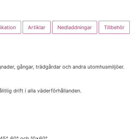
ikation
Artiklar
Nedladdningar
Tillbehör
gnader, gångar, trädgårdar och andra utomhusmiljöer.
tlig drift i alla väderförhållanden.
 45°, 60° och 10×60°.