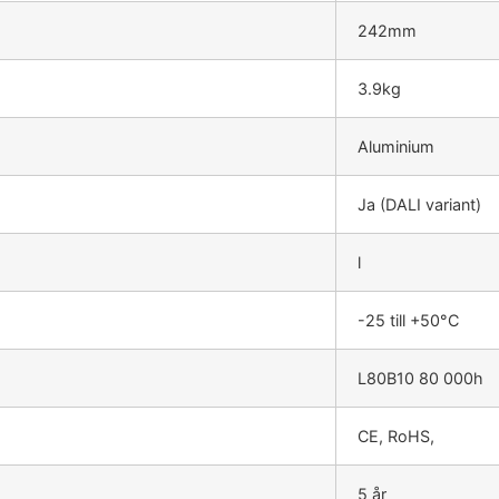
242mm
3.9kg
Aluminium
Ja (DALI variant)
l
-25 till +50°C
L80B10 80 000h
CE, RoHS,
5 år