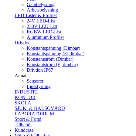
Gatubelysning
Arbetsbelysning
LED-Lister & Profiler
24V LED-List
230V LED-List
RGBW LED-List
Aluminium Profiler
Drivdon
Konstantspänning (Dimbar)
Konstantspänning (Ej dimbar)
Konstantström (Dimbar)
Konstantström (Ej dimbar)
Drivdon IP67
Annat
Sensorer
Ljusstyrning
INDUSTRI
KONTOR
SKOLA
SJUK- & HÄLSOVÅRD
LABORATORIUM
Sport & Fritid
Tillbehör
Kundcase
Miljö & hållbarhet