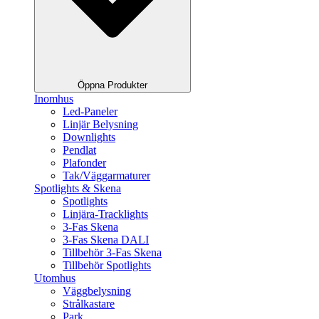
Öppna Produkter
Inomhus
Led-Paneler
Linjär Belysning
Downlights
Pendlat
Plafonder
Tak/Väggarmaturer
Spotlights & Skena
Spotlights
Linjära-Tracklights
3-Fas Skena
3-Fas Skena DALI
Tillbehör 3-Fas Skena
Tillbehör Spotlights
Utomhus
Väggbelysning
Strålkastare
Park