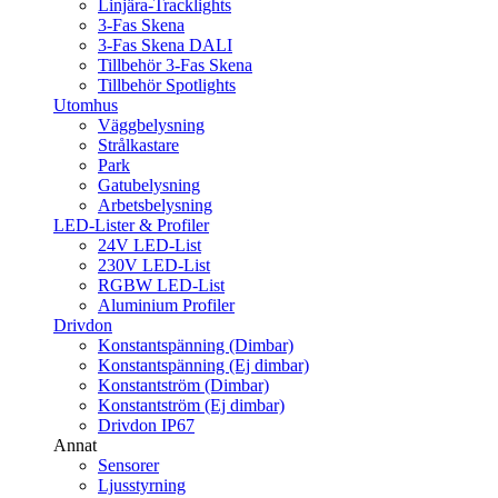
Linjära-Tracklights
3-Fas Skena
3-Fas Skena DALI
Tillbehör 3-Fas Skena
Tillbehör Spotlights
Utomhus
Väggbelysning
Strålkastare
Park
Gatubelysning
Arbetsbelysning
LED-Lister & Profiler
24V LED-List
230V LED-List
RGBW LED-List
Aluminium Profiler
Drivdon
Konstantspänning (Dimbar)
Konstantspänning (Ej dimbar)
Konstantström (Dimbar)
Konstantström (Ej dimbar)
Drivdon IP67
Annat
Sensorer
Ljusstyrning