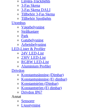
Linjära-Tracklights
3-Fas Skena
3-Fas Skena DALI
Tillbehör 3-Fas Skena
Tillbehör Spotlights
Utomhus
Väggbelysning
Strålkastare
Park
Gatubelysning
Arbetsbelysning
LED-Lister & Profiler
24V LED-List
230V LED-List
RGBW LED-List
Aluminium Profiler
Drivdon
Konstantspänning (Dimbar)
Konstantspänning (Ej dimbar)
Konstantström (Dimbar)
Konstantström (Ej dimbar)
Drivdon IP67
Annat
Sensorer
Ljusstyrning