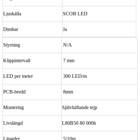
Ljuskälla
SCOB LED
Dimbar
Ja
Styrning
N/A
Klippintervall
7 mm
LED per meter
300 LED/m
PCB-bredd
8mm
Montering
Självhäftande tejp
Livslängd
L80B50 80 000h
Längder
5/10m