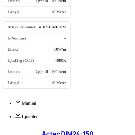
Upp till 1100lm/m
10 Meter
4102-1040-10M
–
10W/m
4000K
Upp till 1100lm/m
10 Meter
Manual
Ljusfiler
Actec DIM24-150