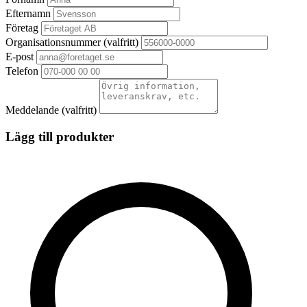
Efternamn
Företag
Organisationsnummer
(valfritt)
E-post
Telefon
Meddelande
(valfritt)
Lägg till produkter