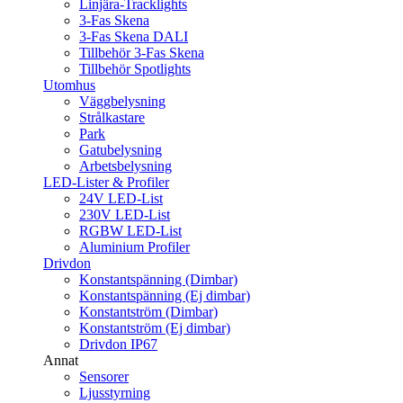
Linjära-Tracklights
3-Fas Skena
3-Fas Skena DALI
Tillbehör 3-Fas Skena
Tillbehör Spotlights
Utomhus
Väggbelysning
Strålkastare
Park
Gatubelysning
Arbetsbelysning
LED-Lister & Profiler
24V LED-List
230V LED-List
RGBW LED-List
Aluminium Profiler
Drivdon
Konstantspänning (Dimbar)
Konstantspänning (Ej dimbar)
Konstantström (Dimbar)
Konstantström (Ej dimbar)
Drivdon IP67
Annat
Sensorer
Ljusstyrning