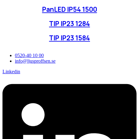
PanLED IP54 1500
TIP IP23 1284
TIP IP23 1584
0520-40 10 00
info@ljusproffsen.se
Linkedin