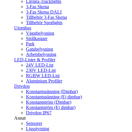
Linjära-Tracklights
3-Fas Skena
3-Fas Skena DALI
Tillbehör 3-Fas Skena
Tillbehör Spotlights
Utomhus
Väggbelysning
Strålkastare
Park
Gatubelysning
Arbetsbelysning
LED-Lister & Profiler
24V LED-List
230V LED-List
RGBW LED-List
Aluminium Profiler
Drivdon
Konstantspänning (Dimbar)
Konstantspänning (Ej dimbar)
Konstantström (Dimbar)
Konstantström (Ej dimbar)
Drivdon IP67
Annat
Sensorer
Ljusstyrning