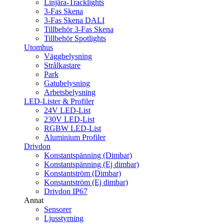
Linjära-Tracklights
3-Fas Skena
3-Fas Skena DALI
Tillbehör 3-Fas Skena
Tillbehör Spotlights
Utomhus
Väggbelysning
Strålkastare
Park
Gatubelysning
Arbetsbelysning
LED-Lister & Profiler
24V LED-List
230V LED-List
RGBW LED-List
Aluminium Profiler
Drivdon
Konstantspänning (Dimbar)
Konstantspänning (Ej dimbar)
Konstantström (Dimbar)
Konstantström (Ej dimbar)
Drivdon IP67
Annat
Sensorer
Ljusstyrning