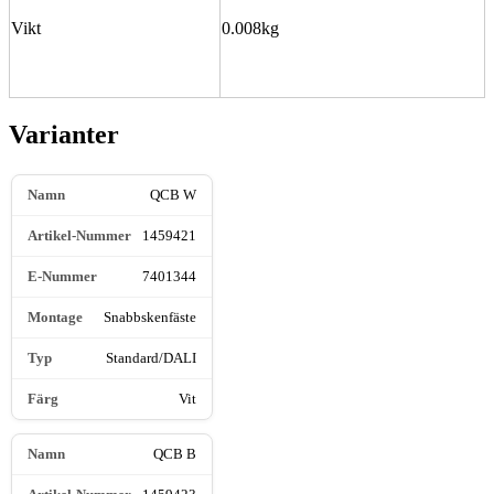
Vikt
0.008kg
Varianter
QCB W
1459421
7401344
Snabbskenfäste
Standard/DALI
Vit
QCB B