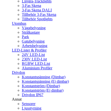
Linjära-Tracklights
3-Fas Skena
3-Fas Skena DALI
Tillbehör 3-Fas Skena
Tillbehör Spotlights
Utomhus
Väggbelysning
Strålkastare
Park
Gatubelysning
Arbetsbelysning
LED-Lister & Profiler
24V LED-List
230V LED-List
RGBW LED-List
Aluminium Profiler
Drivdon
Konstantspänning (Dimbar)
Konstantspänning (Ej dimbar)
Konstantström (Dimbar)
Konstantström (Ej dimbar)
Drivdon IP67
Annat
Sensorer
Ljusstyrning