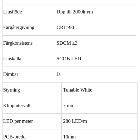
Ljusflöde
Upp till 2000lm/m
Färgåtergivning
CRI >90
Färgkonsistens
SDCM ≤3
Ljuskälla
SCOB LED
Dimbar
Ja
Styrning
Tunable White
Klippintervall
7 mm
LED per meter
280 LED/m
PCB-bredd
10mm