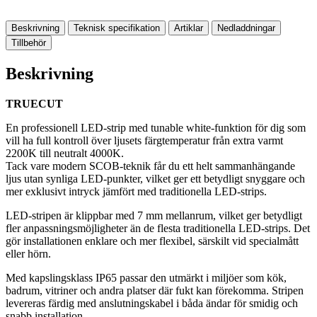
Beskrivning
Teknisk specifikation
Artiklar
Nedladdningar
Tillbehör
Beskrivning
TRUECUT
En professionell LED-strip med tunable white-funktion för dig som
vill ha full kontroll över ljusets färgtemperatur från extra varmt
2200K till neutralt 4000K.
Tack vare modern SCOB-teknik får du ett helt sammanhängande
ljus utan synliga LED-punkter, vilket ger ett betydligt snyggare och
mer exklusivt intryck jämfört med traditionella LED-strips.
LED-stripen är klippbar med 7 mm mellanrum, vilket ger betydligt
fler anpassningsmöjligheter än de flesta traditionella LED-strips. Det
gör installationen enklare och mer flexibel, särskilt vid specialmått
eller hörn.
Med kapslingsklass IP65 passar den utmärkt i miljöer som kök,
badrum, vitriner och andra platser där fukt kan förekomma. Stripen
levereras färdig med anslutningskabel i båda ändar för smidig och
snabb installation.