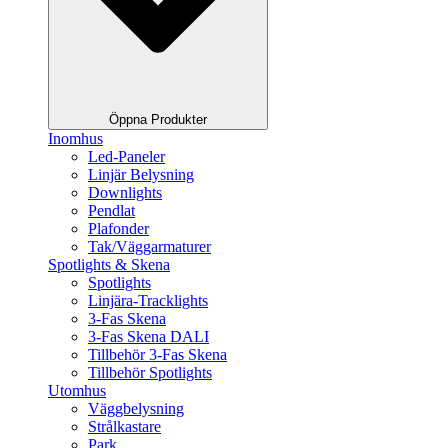
Öppna Produkter
Inomhus
Led-Paneler
Linjär Belysning
Downlights
Pendlat
Plafonder
Tak/Väggarmaturer
Spotlights & Skena
Spotlights
Linjära-Tracklights
3-Fas Skena
3-Fas Skena DALI
Tillbehör 3-Fas Skena
Tillbehör Spotlights
Utomhus
Väggbelysning
Strålkastare
Park