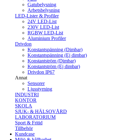
Gatubelysning
Arbetsbelysning
LED-Lister & Profiler
24V LED-List
230V LED-List
RGBW LED-List
Aluminium Profiler
Drivdon
Konstantspänning (Dimbar)
Konstantspänning (Ej dimbar)
Konstantström (Dimbar)
Konstantström (Ej dimbar)
Drivdon IP67
Annat
Sensorer
Ljusstyrning
INDUSTRI
KONTOR
SKOLA
SJUK- & HÄLSOVÅRD
LABORATORIUM
Sport & Fritid
Tillbehör
Kundcase
Miljö & hållbarhet