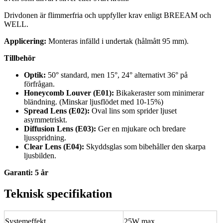
Drivdonen är flimmerfria och uppfyller krav enligt BREEAM och
WELL.
Applicering:
Monteras infälld i undertak (hålmått 95 mm).
Tillbehör
Optik:
50° standard, men 15°, 24° alternativt 36° på
förfrågan.
Honeycomb Louver (E01):
Bikakeraster som minimerar
bländning. (Minskar ljusflödet med 10-15%)
Spread Lens (E02):
Oval lins som sprider ljuset
asymmetriskt.
Diffusion Lens (E03):
Ger en mjukare och bredare
ljusspridning.
Clear Lens (E04):
Skyddsglas som bibehåller den skarpa
ljusbilden.
Garanti: 5 år
Teknisk specifikation
Systemeffekt
25W max