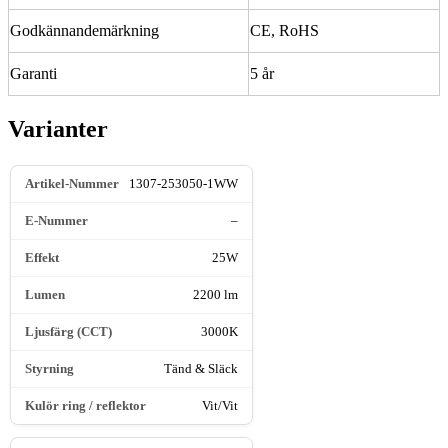
Godkännandemärkning
CE, RoHS
Garanti
5 år
Varianter
1307-253050-1WW
–
25W
2200 lm
3000K
Tänd & Släck
Vit/Vit