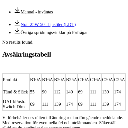
Manual - inväntas
Noir 25W 50° Ljusfiler (LDT)
Övriga spridningsvinklar på förfrågan
No results found.
Avsäkringstabell
Produkt
B10A
B16A
B20A
B25A
C10A
C16A
C20A
C25A
Tänd & Släck
55
90
112
140
69
111
139
174
DALI/Push-
69
111
139
174
69
111
139
174
Switch Dim
Vi förbehåller oss rätten till ändringar utan föregående meddelande.
Med reservation för eventuella fel och utelämnanden. Säkerställ
alltid att du använder den senaste versionen.