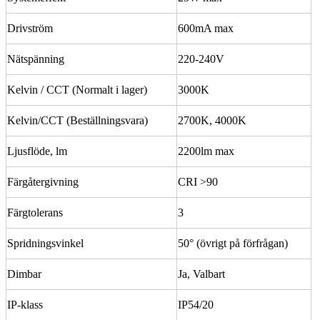
Drivström
600mA max
Nätspänning
220-240V
Kelvin / CCT (Normalt i lager)
3000K
Kelvin/CCT (Beställningsvara)
2700K, 4000K
Ljusflöde, lm
2200lm max
Färgåtergivning
CRI >90
Färgtolerans
3
Spridningsvinkel
50° (övrigt på förfrågan)
Dimbar
Ja, Valbart
IP-klass
IP54/20