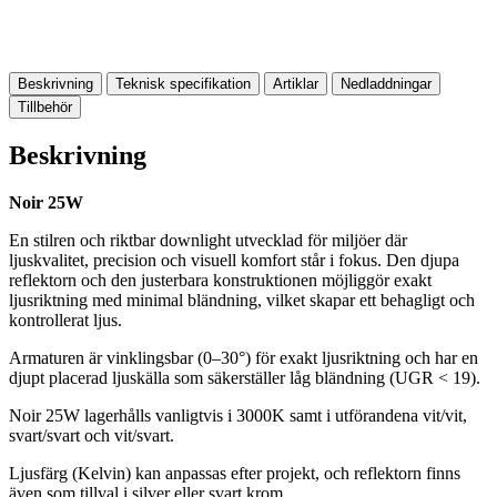
Beskrivning
Teknisk specifikation
Artiklar
Nedladdningar
Tillbehör
Beskrivning
Noir 25W
En stilren och riktbar downlight utvecklad för miljöer där
ljuskvalitet, precision och visuell komfort står i fokus. Den djupa
reflektorn och den justerbara konstruktionen möjliggör exakt
ljusriktning med minimal bländning, vilket skapar ett behagligt och
kontrollerat ljus.
Armaturen är vinklingsbar (0–30°) för exakt ljusriktning och har en
djupt placerad ljuskälla som säkerställer låg bländning (UGR < 19).
Noir 25W lagerhålls vanligtvis i 3000K samt i utförandena vit/vit,
svart/svart och vit/svart.
Ljusfärg (Kelvin) kan anpassas efter projekt, och reflektorn finns
även som tillval i silver eller svart krom.