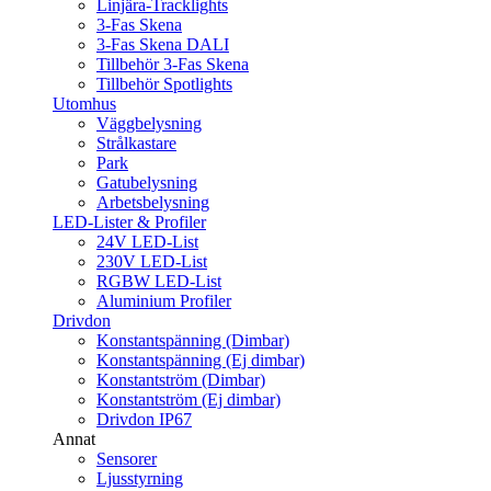
Linjära-Tracklights
3-Fas Skena
3-Fas Skena DALI
Tillbehör 3-Fas Skena
Tillbehör Spotlights
Utomhus
Väggbelysning
Strålkastare
Park
Gatubelysning
Arbetsbelysning
LED-Lister & Profiler
24V LED-List
230V LED-List
RGBW LED-List
Aluminium Profiler
Drivdon
Konstantspänning (Dimbar)
Konstantspänning (Ej dimbar)
Konstantström (Dimbar)
Konstantström (Ej dimbar)
Drivdon IP67
Annat
Sensorer
Ljusstyrning