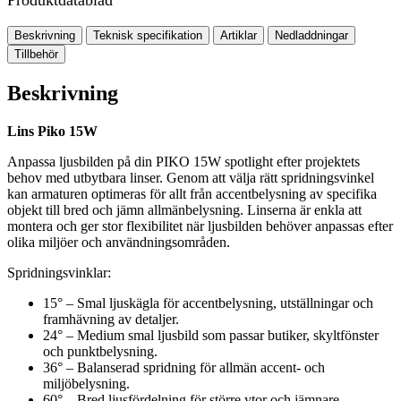
Produktdatablad
Beskrivning
Teknisk specifikation
Artiklar
Nedladdningar
Tillbehör
Beskrivning
Lins Piko 15W
Anpassa ljusbilden på din PIKO 15W spotlight efter projektets
behov med utbytbara linser. Genom att välja rätt spridningsvinkel
kan armaturen optimeras för allt från accentbelysning av specifika
objekt till bred och jämn allmänbelysning. Linserna är enkla att
montera och ger stor flexibilitet när ljusbilden behöver anpassas efter
olika miljöer och användningsområden.
Spridningsvinklar:
15° – Smal ljuskägla för accentbelysning, utställningar och
framhävning av detaljer.
24° – Medium smal ljusbild som passar butiker, skyltfönster
och punktbelysning.
36° – Balanserad spridning för allmän accent- och
miljöbelysning.
60° – Bred ljusfördelning för större ytor och jämnare