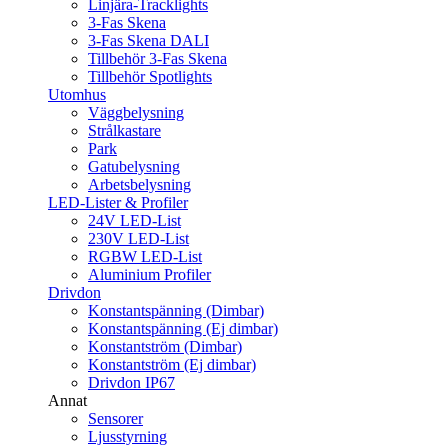
Linjära-Tracklights
3-Fas Skena
3-Fas Skena DALI
Tillbehör 3-Fas Skena
Tillbehör Spotlights
Utomhus
Väggbelysning
Strålkastare
Park
Gatubelysning
Arbetsbelysning
LED-Lister & Profiler
24V LED-List
230V LED-List
RGBW LED-List
Aluminium Profiler
Drivdon
Konstantspänning (Dimbar)
Konstantspänning (Ej dimbar)
Konstantström (Dimbar)
Konstantström (Ej dimbar)
Drivdon IP67
Annat
Sensorer
Ljusstyrning