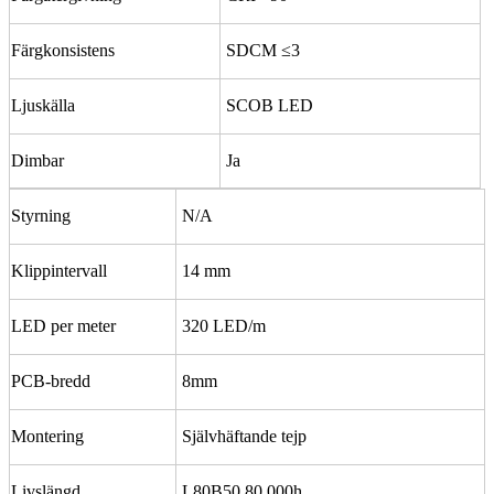
Färgkonsistens
SDCM ≤3
Ljuskälla
SCOB LED
Dimbar
Ja
Styrning
N/A
Klippintervall
14 mm
LED per meter
320 LED/m
PCB-bredd
8mm
Montering
Självhäftande tejp
Livslängd
L80B50 80 000h