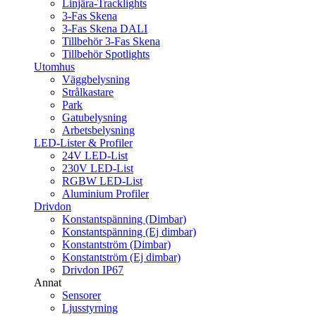
Linjära-Tracklights
3-Fas Skena
3-Fas Skena DALI
Tillbehör 3-Fas Skena
Tillbehör Spotlights
Utomhus
Väggbelysning
Strålkastare
Park
Gatubelysning
Arbetsbelysning
LED-Lister & Profiler
24V LED-List
230V LED-List
RGBW LED-List
Aluminium Profiler
Drivdon
Konstantspänning (Dimbar)
Konstantspänning (Ej dimbar)
Konstantström (Dimbar)
Konstantström (Ej dimbar)
Drivdon IP67
Annat
Sensorer
Ljusstyrning