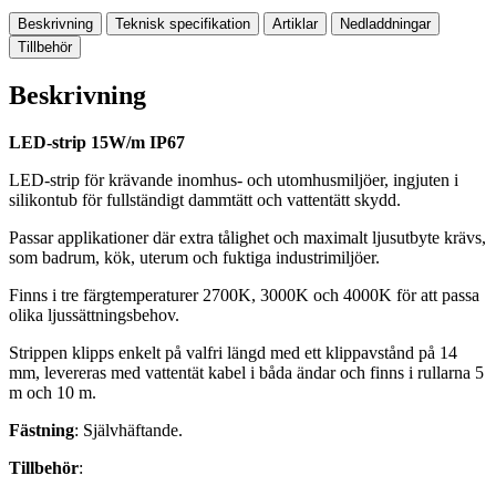
Beskrivning
Teknisk specifikation
Artiklar
Nedladdningar
Tillbehör
Beskrivning
LED-strip 15W/m IP67
LED-strip för krävande inomhus- och utomhusmiljöer, ingjuten i
silikontub för fullständigt dammtätt och vattentätt skydd.
Passar applikationer där extra tålighet och maximalt ljusutbyte krävs,
som badrum, kök, uterum och fuktiga industrimiljöer.
Finns i tre färgtemperaturer 2700K, 3000K och 4000K för att passa
olika ljussättningsbehov.
Strippen klipps enkelt på valfri längd med ett klippavstånd på 14
mm, levereras med vattentät kabel i båda ändar och finns i rullarna 5
m och 10 m.
Fästning
: Självhäftande.
Tillbehör
: