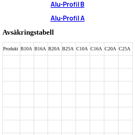
Alu-Profil B
Alu-Profil A
Avsäkringstabell
Produkt
B10A
B16A
B20A
B25A
C10A
C16A
C20A
C25A