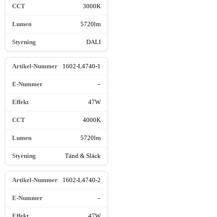
3000K
5720lm
DALI
1602-L4740-1
–
47W
4000K
5720lm
Tänd & Släck
1602-L4740-2
–
47W