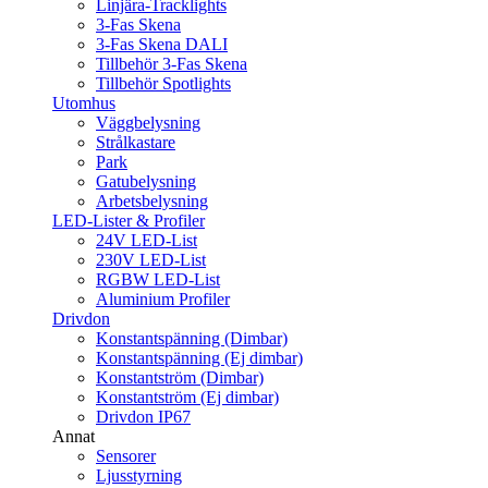
Linjära-Tracklights
3-Fas Skena
3-Fas Skena DALI
Tillbehör 3-Fas Skena
Tillbehör Spotlights
Utomhus
Väggbelysning
Strålkastare
Park
Gatubelysning
Arbetsbelysning
LED-Lister & Profiler
24V LED-List
230V LED-List
RGBW LED-List
Aluminium Profiler
Drivdon
Konstantspänning (Dimbar)
Konstantspänning (Ej dimbar)
Konstantström (Dimbar)
Konstantström (Ej dimbar)
Drivdon IP67
Annat
Sensorer
Ljusstyrning