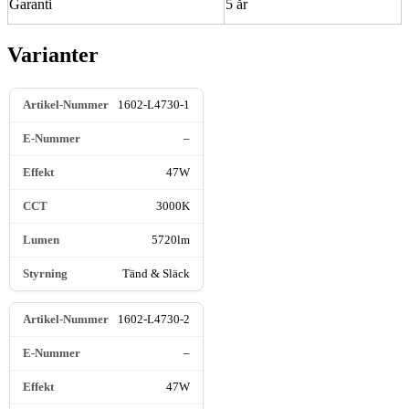
Garanti
5 år
Varianter
1602-L4730-1
–
47W
3000K
5720lm
Tänd & Släck
1602-L4730-2
–
47W