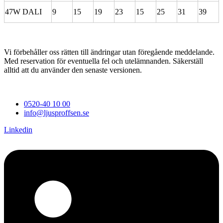
47W DALI
9
15
19
23
15
25
31
39
Vi förbehåller oss rätten till ändringar utan föregående meddelande.
Med reservation för eventuella fel och utelämnanden. Säkerställ
alltid att du använder den senaste versionen.
0520-40 10 00
info@ljusproffsen.se
Linkedin