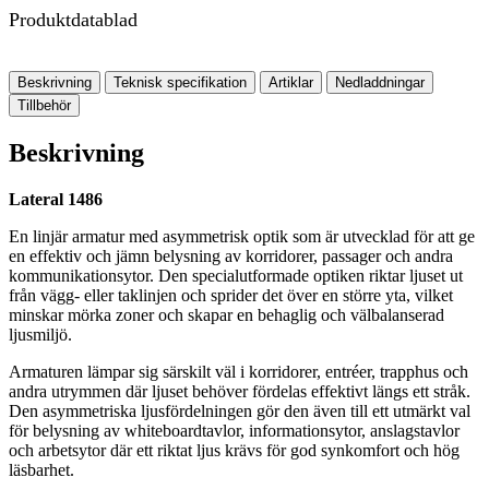
Produktdatablad
Beskrivning
Teknisk specifikation
Artiklar
Nedladdningar
Tillbehör
Beskrivning
Lateral 1486
En linjär armatur med asymmetrisk optik som är utvecklad för att ge
en effektiv och jämn belysning av korridorer, passager och andra
kommunikationsytor. Den specialutformade optiken riktar ljuset ut
från vägg- eller taklinjen och sprider det över en större yta, vilket
minskar mörka zoner och skapar en behaglig och välbalanserad
ljusmiljö.
Armaturen lämpar sig särskilt väl i korridorer, entréer, trapphus och
andra utrymmen där ljuset behöver fördelas effektivt längs ett stråk.
Den asymmetriska ljusfördelningen gör den även till ett utmärkt val
för belysning av whiteboardtavlor, informationsytor, anslagstavlor
och arbetsytor där ett riktat ljus krävs för god synkomfort och hög
läsbarhet.