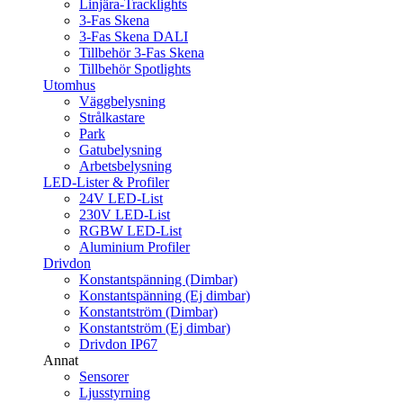
Linjära-Tracklights
3-Fas Skena
3-Fas Skena DALI
Tillbehör 3-Fas Skena
Tillbehör Spotlights
Utomhus
Väggbelysning
Strålkastare
Park
Gatubelysning
Arbetsbelysning
LED-Lister & Profiler
24V LED-List
230V LED-List
RGBW LED-List
Aluminium Profiler
Drivdon
Konstantspänning (Dimbar)
Konstantspänning (Ej dimbar)
Konstantström (Dimbar)
Konstantström (Ej dimbar)
Drivdon IP67
Annat
Sensorer
Ljusstyrning