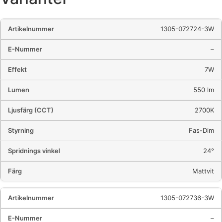
1305-072724-3W
–
7W
550 lm
2700K
Fas-Dim
24°
Mattvit
1305-072736-3W
–