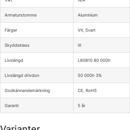
Armaturstomme
Aluminium
Färger
Vit, Svart
Skyddsklass
III
Livslängd
L80B10 80 000h
Livslängd drivdon
50 000h 3%
Godkännandemärkning
CE, RoHS
Garanti
5 år
Varianter