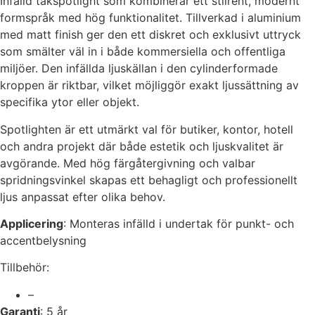
Infälld takspotlight som kombinerar ett stilrent, modernt
formspråk med hög funktionalitet. Tillverkad i aluminium
med matt finish ger den ett diskret och exklusivt uttryck
som smälter väl in i både kommersiella och offentliga
miljöer. Den infällda ljuskällan i den cylinderformade
kroppen är riktbar, vilket möjliggör exakt ljussättning av
specifika ytor eller objekt.
Spotlighten är ett utmärkt val för butiker, kontor, hotell
och andra projekt där både estetik och ljuskvalitet är
avgörande. Med hög färgåtergivning och valbar
spridningsvinkel skapas ett behagligt och professionellt
ljus anpassat efter olika behov.
Applicering
: Monteras infälld i undertak för punkt- och
accentbelysning
Tillbehör:
–
Garanti
: 5 år