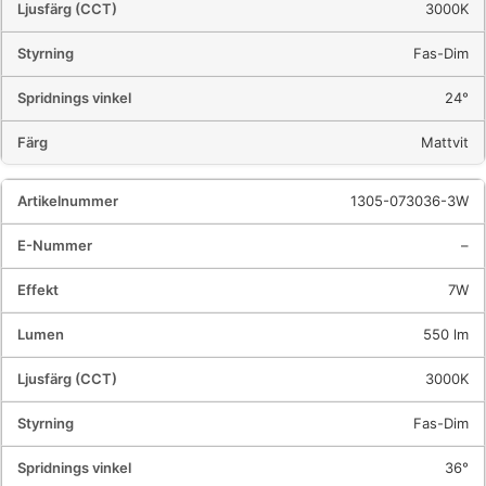
3000K
Fas-Dim
24°
Mattvit
1305-073036-3W
–
7W
550 lm
3000K
Fas-Dim
36°