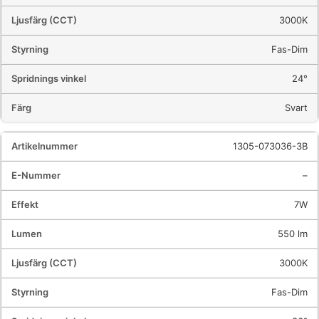
3000K
Fas-Dim
24°
Svart
1305-073036-3B
–
7W
550 lm
3000K
Fas-Dim