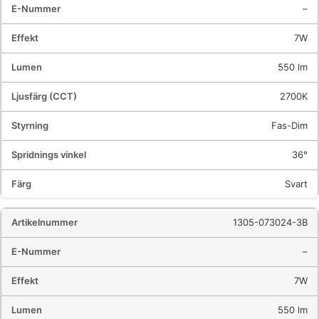
–
7W
550 lm
2700K
Fas-Dim
36°
Svart
1305-073024-3B
–
7W
550 lm