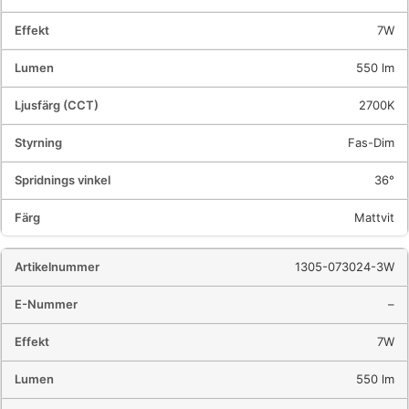
7W
550 lm
2700K
Fas-Dim
36°
Mattvit
1305-073024-3W
–
7W
550 lm