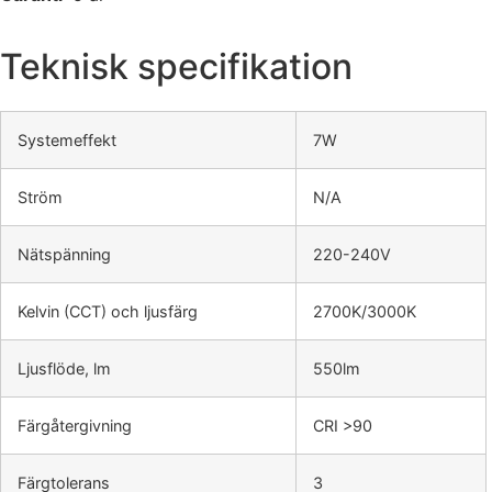
Teknisk specifikation
Systemeffekt
7W
Ström
N/A
Nätspänning
220-240V
Kelvin (CCT) och ljusfärg
2700K/3000K
Ljusflöde, lm
550lm
Färgåtergivning
CRI >90
Färgtolerans
3