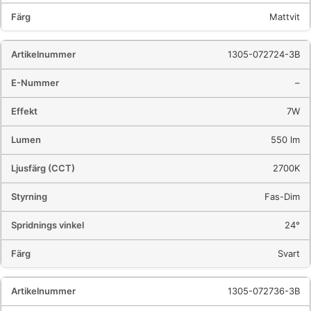
Mattvit
1305-072724-3B
–
7W
550 lm
2700K
Fas-Dim
24°
Svart
1305-072736-3B