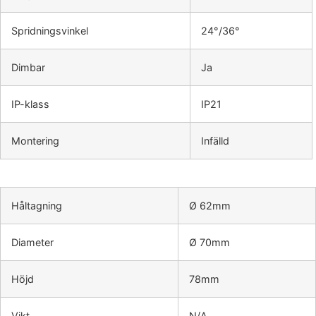
Spridningsvinkel
24°/36°
Dimbar
Ja
IP-klass
IP21
Montering
Infälld
Håltagning
Ø 62mm
Diameter
Ø 70mm
Höjd
78mm
Vikt
N/A